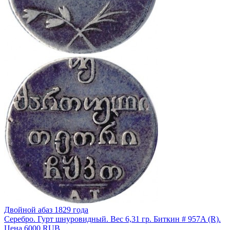
Двойной абаз 1829 года
Серебро. Гурт шнуровидный. Вес 6,31 гр. Биткин # 957A (R).
Цена 6000 RUB.